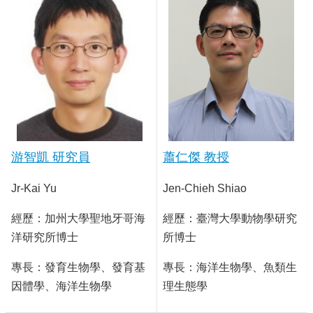
招
生
專
區
常
用
表
格
游智凱 研究員
蕭仁傑 教授
Jr-Kai Yu
Jen-Chieh Shiao
經歷：加州大學聖地牙哥海
經歷：臺灣大學動物學研究
洋研究所博士
所博士
專長：發育生物學、發育基
專長：海洋生物學、魚類生
因體學、海洋生物學
理生態學