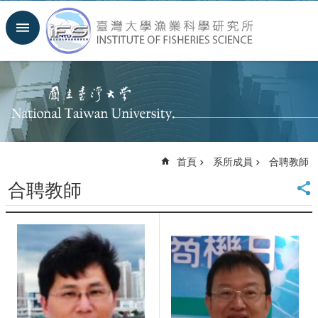
跳到主要內容區塊
進
階
搜
尋
回
首
頁
臺
首頁
系所成員
合聘教師
大
首
合聘教師
頁
聯
絡
資
訊
English
系
所