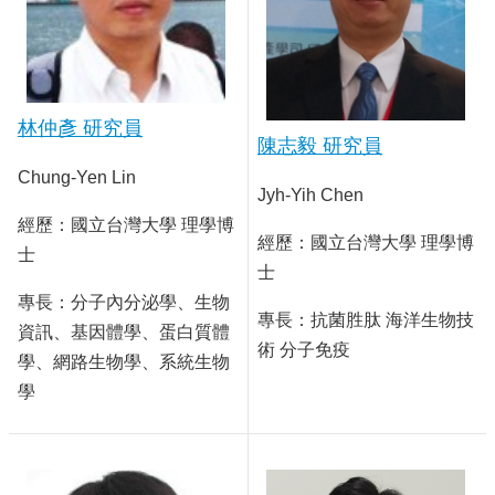
動
態
關
於
林仲彥 研究員
我
陳志毅 研究員
們
Chung-Yen Lin
Jyh-Yih Chen
系
所
經歷：國立台灣大學 理學博
經歷：國立台灣大學 理學博
成
士
員
士
專長：分子內分泌學、生物
學
專長：抗菌胜肽 海洋生物技
資訊、基因體學、蛋白質體
術
術 分子免疫
研
學、網路生物學、系統生物
究
學
課
程
地
圖