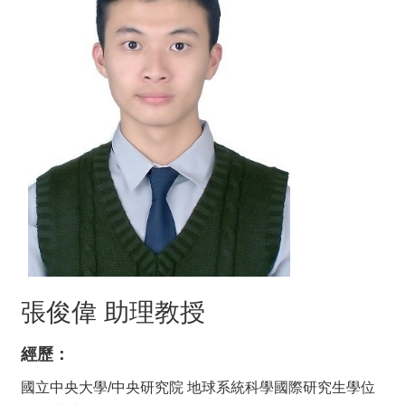
動
態
關
於
我
們
系
所
成
員
學
術
研
張俊偉 助理教授
究
課
經歷：
程
地
國立中央大學/中央研究院 地球系統科學國際研究生學位
圖