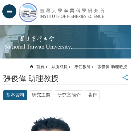
跳到主要內容區塊
進
階
搜
尋
回
首
頁
臺
首頁
系所成員
專任教師
張俊偉 助理教授
大
首
張俊偉 助理教授
頁
聯
絡
基本資料
研究主題
研究室簡介
著作
資
訊
English
系
所