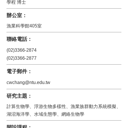
學程 博士
招
辦公室：
生
專
漁業科學館405室
區
聯絡電話：
常
用
(02)3366-2874
表
格
(02)3366-2877
電子郵件：
cwchang@ntu.edu.tw
研究主題：
計算生物學、浮游生物多樣性、漁業族群動力系統模擬、
湖沼海洋學、水域生態學、網絡生物學
開設課程：