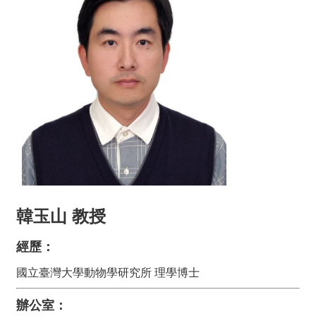
動
態
關
於
我
們
系
所
成
員
學
韓玉山 教授
術
研
究
經歷：
課
國立臺灣大學動物學研究所 理學博士
程
地
辦公室：
圖