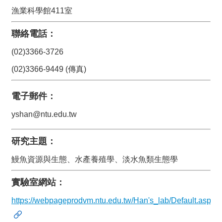
漁業科學館411室
招
生
聯絡電話：
專
區
(02)3366-3726
常
(02)3366-9449 (傳真)
用
表
電子郵件：
格
yshan@ntu.edu.tw
研究主題：
鰻魚資源與生態、水產養殖學、淡水魚類生態學
實驗室網站：
https://webpageprodvm.ntu.edu.tw/Han's_lab/Default.aspx