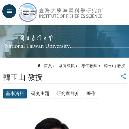
跳到主要內容區塊
進
階
搜
尋
回
首
頁
臺
首頁
系所成員
專任教師
韓玉山 教授
大
首
韓玉山 教授
頁
聯
絡
基本資料
研究主題
研究室簡介
著作
資
訊
English
系
所