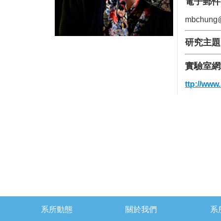
電子郵件
mbchung@
研究主題
實驗室網
ttp://www
系所動態
關於我們
系