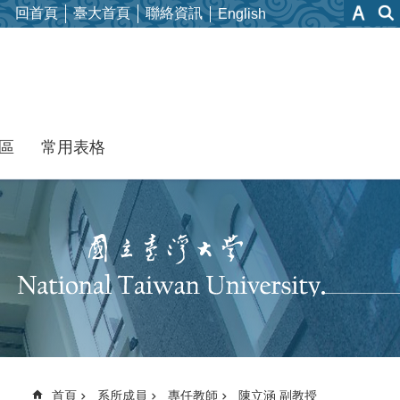
回首頁
臺大首頁
聯絡資訊
English
區
常用表格
首頁
系所成員
專任教師
陳立涵 副教授