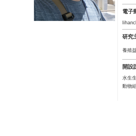
電子
lihan
研
究
養殖
開設
水生
動物