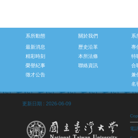
系所動態
關於我們
系
最新消息
歷史沿革
專
精彩時刻
本所法條
特
榮譽紀事
聯絡資訊
合
徵才公告
兼
名
更新日期
2026-06-09
Co
電話：