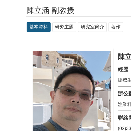
陳立涵 副教授
基本資料
研究主題
研究室簡介
著作
陳立
經歷
挪威
辦公
漁業科
聯絡
(02)3