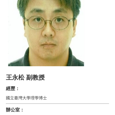
動
態
關
於
我
們
系
所
成
員
學
王永松 副教授
術
研
經歷：
究
國立臺灣大學理學博士
課
程
地
辦公室：
圖