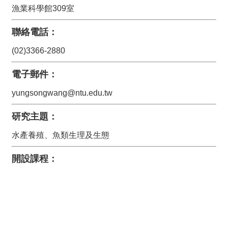
漁業科學館309室
招
生
聯絡電話：
專
區
(02)3366-2880
常
電子郵件：
用
表
yungsongwang@ntu.edu.tw
格
研究主題：
水產養殖、魚類生理及生態
開設課程：