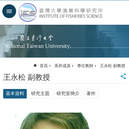
跳到主要內容區塊
進
階
搜
尋
回
首
頁
臺
首頁
系所成員
專任教師
王永松 副教授
大
首
王永松 副教授
頁
聯
絡
基本資料
研究主題
研究室簡介
著作
資
訊
English
系
所