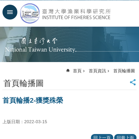
跳到主要內容區塊
進
階
搜
尋
回
首
頁
臺
首頁
首頁資訊
首頁輪播圖
大
首
首頁輪播圖
頁
聯
首頁輪播2-獲獎殊榮
絡
資
訊
English
上版日期：2022-03-15
系
回上一頁
回最上面
所