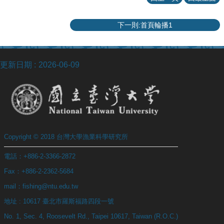
動
態
下一則:首頁輪播1
關
於
我
更新日期
2026-06-09
們
系
所
成
員
Copyright © 2018 台灣大學漁業科學研究所
學
術
電話：+886-2-3366-2872
研
Fax：+886-2-2362-5684
究
mail：fishing@ntu.edu.tw
課
程
地址 : 10617 臺北市羅斯福路四段一號
地
No. 1, Sec. 4, Roosevelt Rd., Taipei 10617, Taiwan (R.O.C.)
圖