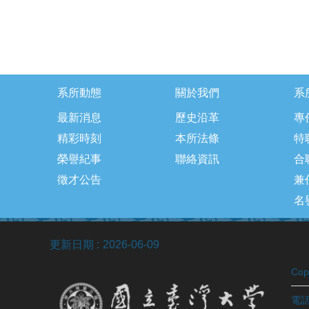
系所動態
關於我們
系
最新消息
歷史沿革
專
精彩時刻
本所法條
特
榮譽紀事
聯絡資訊
合
徵才公告
兼
名
更新日期
2026-06-09
Co
電話：