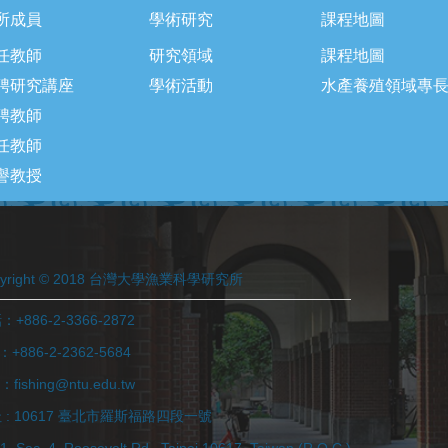
所成員
學術研究
課程地圖
任教師
研究領域
課程地圖
聘研究講座
學術活動
水產養殖領域專
聘教師
任教師
譽教授
pyright © 2018 台灣大學漁業科學研究所
+886-2-3366-2872
：+886-2-2362-5684
l：fishing@ntu.edu.tw
 : 10617 臺北市羅斯福路四段一號
1, Sec. 4, Roosevelt Rd., Taipei 10617, Taiwan (R.O.C.)