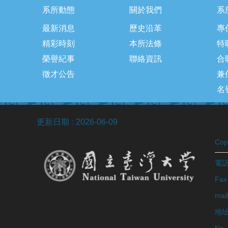
系所動態
關於我們
系
最新消息
歷史沿革
專
精彩時刻
本所法條
特
榮譽紀事
聯絡資訊
合
徵才公告
兼
名
更新日期
2026-06-09
Co
電話：
Fax
mai
地址
No. 