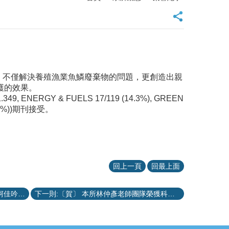
合，不僅解決養殖漁業魚鱗廢棄物的問題，更創造出親
護的效果。
1.349, ENERGY & FUELS 17/119 (14.3%), GREEN
13.3%))期刊接受。
回上一頁
回最上面
上一則:〔賀〕本所張俊偉助理教授、柯佳吟副教授與中研院環境變遷研究中心及海洋大學團隊共同合作，研究成果發表於《科學進階》（Science Advances）期刊
下一則:〔賀〕 本所林仲彥老師團隊榮獲科技部2021未來科技獎