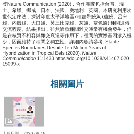
登Nature Communication (2020)，合作團隊包括台灣、瑞
動
士、希臘、挪威、日本、法國、奧地利、英國。本研究利用次
態
世代定序法，探討印度太平洋地區7種熱帶鰻魚 (鱸鰻、呂宋
鰻、內唇鰻、大口鰻、莫三比克鰻、灰鰻、雙色鰻) 種間遺傳
關
交流程度。結果指出，雖然鰻魚種間雜交時常有機會發生，但
於
是在核質不相容與雜交衰退等作用下，種間的實際基因滲入極
我
少，因而維持了種間之獨立性。詳細內容請參考: Stable
們
Species Boundaries Despite Ten Million Years of
Hybridization in Tropical Eels (2020).
Nature
系
Communication
11:1433 https://doi.org/10.1038/s41467-020-
所
15099-x
成
員
相關圖片
學
術
研
究
課
程
地
圖
上版日期：2020-06-15