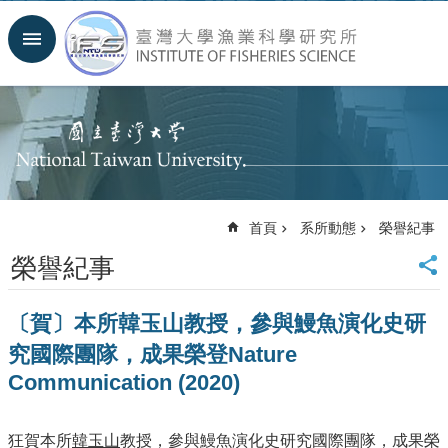
跳到主要內容區塊
進
階
搜
尋
回
首
頁
臺
首頁
系所動態
榮譽紀事
大
首
榮譽紀事
頁
聯
〔賀〕本所韓玉山教授，參與鰻魚演化史研
絡
資
究國際團隊，成果榮登Nature
訊
Communication (2020)
English
系
狂賀本所
韓玉山
教授，參與鰻魚演化史研究國際團隊，成果榮
所