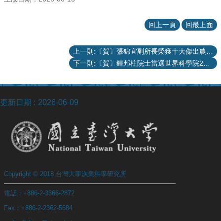
招
回上一頁
回最上面
生
專
區
上一則:〔賀〕張錦宜副所長榮獲十大傑出農業專家
下一則:〔賀〕鍾邦柱院士當選世界科學院2020新任院士
常
用
表
格
更新日期
2026-06-09
Copyright © 2018 台灣大學漁業科學研究所
電話：+886-2-3366-2872
Fax：+886-2-2362-5684